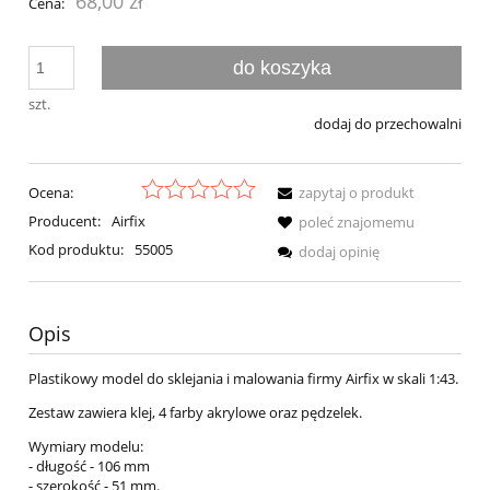
68,00 zł
Cena:
do koszyka
szt.
dodaj do przechowalni
Ocena:
zapytaj o produkt
Producent:
Airfix
poleć znajomemu
Kod produktu:
55005
dodaj opinię
Opis
Plastikowy model do sklejania i malowania firmy Airfix w skali 1:43.
Zestaw zawiera klej, 4 farby akrylowe oraz pędzelek.
Wymiary modelu:
- długość - 106 mm
- szerokość - 51 mm.