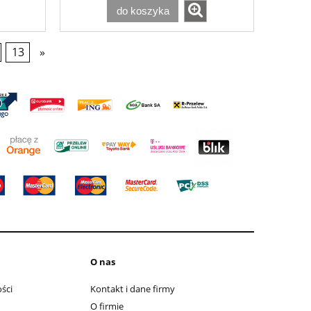
do koszyka
13
»
O nas
ści
Kontakt i dane firmy
O firmie