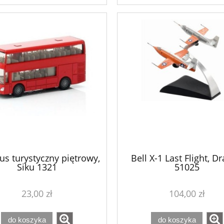
do koszyka
do koszyka
us turystyczny piętrowy,
Bell X-1 Last Flight, D
Siku 1321
51025
23,00 zł
104,00 zł
do koszyka
do koszyka