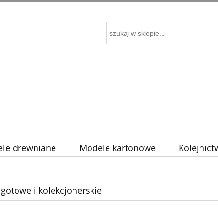
le drewniane
Modele kartonowe
Kolejnict
omocje
gotowe i kolekcjonerskie