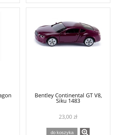
do koszyka
do ko
ragon
Bentley Continental GT V8,
Siku 1483
23,00 zł
do koszyka