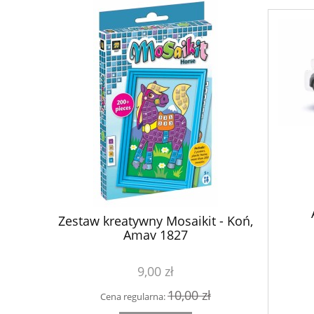
na EU44-
Zestaw kreatywny Mosaikit - Koń,
Zestaw
ko 21615
Amav 1827
9,00 zł
00 zł
10,00 zł
Cena regularna:
Cena