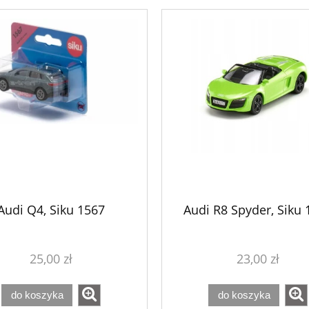
Audi Q4, Siku 1567
Audi R8 Spyder, Siku 
 Na budowie, Faller
Wagon osobowy 2 klasa IC M
190089
Piko 97628
25,00 zł
23,00 zł
253,00 zł
369,00 zł
289,00 zł
419,00 zł
 regularna:
Cena regularna:
do koszyka
do koszyka