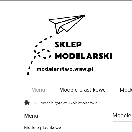
Menu
Modele plastikowe
Mode
»
Nowości
Modele dla dzieci
Pr
Modele gotowe i kolekcjonerskie
Modele 
Menu
Modele plastikowe