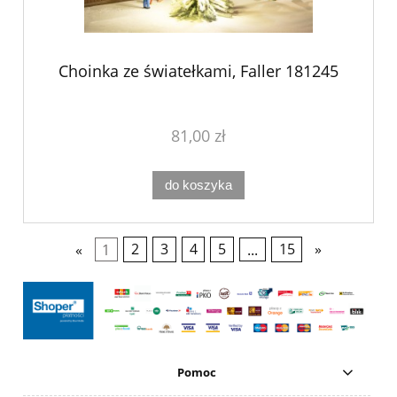
Choinka ze światełkami, Faller 181245
81,00 zł
do koszyka
«
1
2
3
4
5
...
15
»
Pomoc