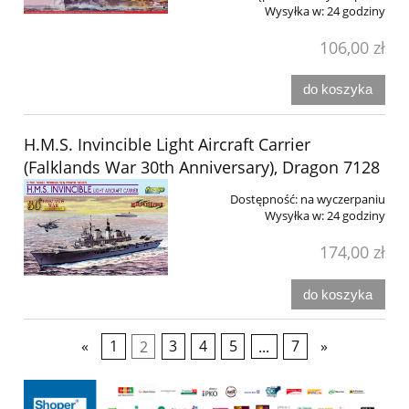
Wysyłka w:
24 godziny
106,00 zł
do koszyka
H.M.S. Invincible Light Aircraft Carrier
(Falklands War 30th Anniversary), Dragon 7128
Dostępność:
na wyczerpaniu
Wysyłka w:
24 godziny
174,00 zł
do koszyka
«
1
2
3
4
5
...
7
»