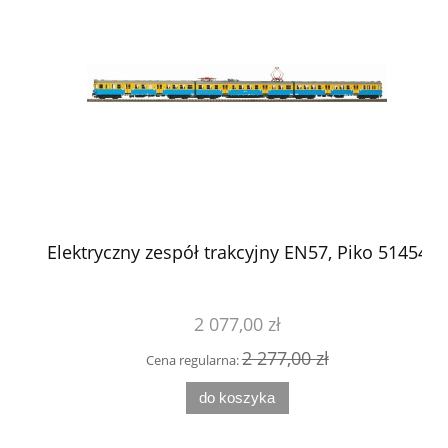
Elektryczny zespół trakcyjny EN57, Piko 51454
El
2 077,00 zł
2 277,00 zł
Cena regularna:
do koszyka